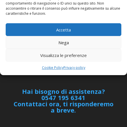
comportamento di navigazione o ID unici su questo sito. Non
acconsentire o ritirare il consenso può influire negativamente su alcune
PIAZZALE GENNARO BIGUZZI 20 47521 CESENA
caratteristiche e funzioni.
SEDE OPERATIVA:
Accetta
VIA CALCINARO 2085/5 47521 CESENA
CF/PI:
IT04500490406
Nega
SDI:
ISHDUAE
Visualizza le preferenze
Email:
segreteria@kubokto.it
Cookie Policy
Privacy policy
Hai bisogno di assistenza?
0547 195 6341
Contattaci ora, ti risponderemo
a breve.